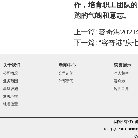
作，培育职工团队的
跑的气魄和意志。
上一篇:
容奇港202
下一篇:
“容奇港”庆
关于我们
新闻中心
荣誉展示
公司概况
公司新闻
个人荣誉
业务范围
外部新闻
容奇港
基础设施
容胜口岸
通关环境
地理位置
版权所有:佛山
Rong Qi Port Contain
C