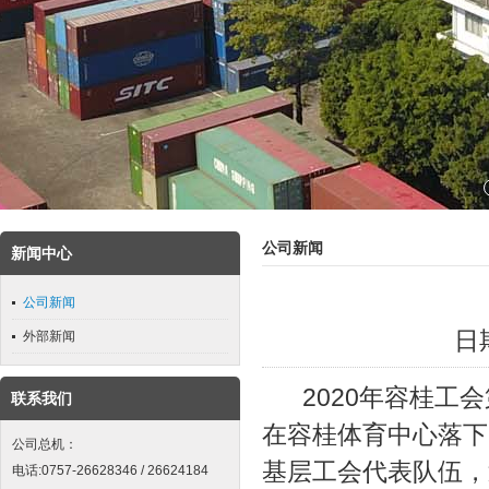
公司新闻
新闻中心
公司新闻
日期
外部新闻
2020年容桂工
联系我们
在容桂体育中心落下
公司总机：
基层工会代表队伍，
电话:0757-26628346 / 26624184